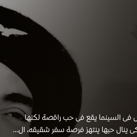
 فى السينما يقع فى حب راقصة لكنها
ى ينال حبها ينتهز فرصة سفر شقيقه، ال...