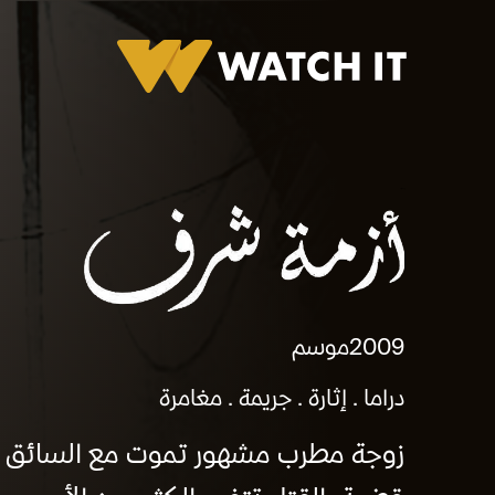
أزمة شرف
2009
موسم
دراما
إثارة
جريمة
مغامرة
زوجة مطرب مشهور تموت مع السائق ال