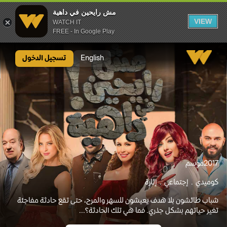
مش رايحين في داهية
VIEW
WATCH IT
FREE - In Google Play
مش رايحين في داهية
English
تسجيل الدخول
2017
موسم
كوميدي
إجتماعي
إثارة
شباب طائشون بلا هدف يعيشون للسهر والمرح، حتى تقع حادثة مفاجئة
تغير حياتهم بشكل جذري. فما هي تلك الحادثة؟...