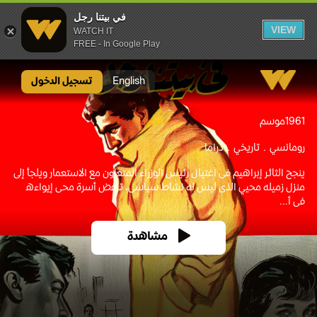
في بيتنا رجل
VIEW
WATCH IT
FREE - In Google Play
في بيتنا رجل
English
تسجيل الدخول
1961
موسم
رومانسي
تاريخي
دراما
ينجح الثائر إبراهيم فى اغتيال رئيس الوزراء المتعاون مع الاستعمار ويلجأ إلى
منزل زميله محيي الذى ليس له نشاط سياسى، ترفض أسرة محى إيواءه
فى أ...
مشاهدة