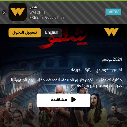
شقو
VIEW
WATCH IT
FREE - In Google Play
شقو
English
تسجيل الدخول
2024
موسم
اكشن
كوميدي
إثارة
جريمة
حكاية أصدقاء يسلكون طريق الجريمة، لتقودهم مغامراتهم المتهورة إلى
صراعات ومصائر غير متوقعة....
مشاهدة