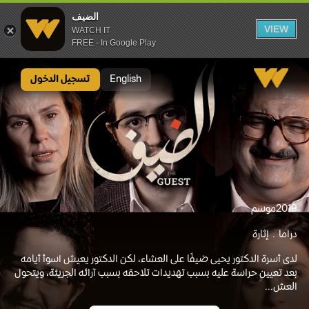
الضيف
VIEW
WATCH IT
FREE - In Google Play
الضيف
English
تسجيل الدخول
2019
موسم
دراما
إثارة
لدى أسرة الدكتور يحيى ضيفًا على العشاء، لكن الدكتور يعيش اسوأ أيامه
بعد تعيين حراسة عليه بسبب تهديدات تلاحقه بسبب آرائه الجريئة، ويتحول
العش...