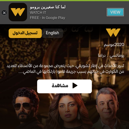
لما كنا صغيرين برومو
VIEW
WATCH IT
FREE - In Google Play
لما كنا صغيرين برومو
English
تسجيل الدخول
2020
موسم
رومانسي
دراما
تدور الأحداث في إطار تشويقي، حيث يتعرض مجموعة من الأصدقاء للعديد
من الكوارث في حياتهم بسبب جريمة قاموا بارتكابها في الماضي....
مشاهدة