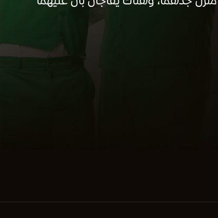
منزل جدهما، وهناك يفاجآن بأن عليهما