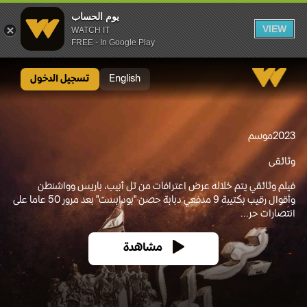
يوم الحساب
VIEW
WATCH IT
FREE - In Google Play
يوم الحساب
English
تسجيل الدخول
2023
موسم
وثائقى
فيلم وثائقي يتم خلاله عرض اعترافات من تل أبيب، باريس وواشنطن
وأقوال رقيب بكتيبة 9 مدفعي دبابة حصن "بودابست" بعد مرور 50 عاما على
انتصارات حر...
مشاهدة