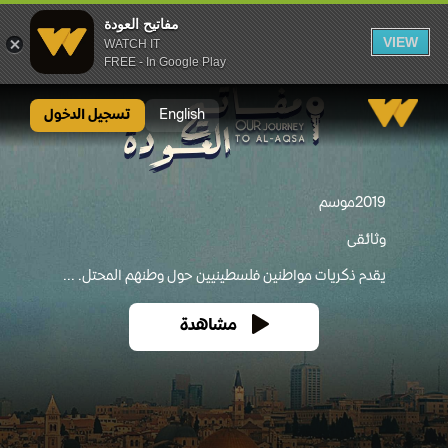
مفاتيح العودة
VIEW
WATCH IT
FREE - In Google Play
مفاتيح العودة
English
تسجيل الدخول
2019
موسم
وثائقى
يقدم ذكريات مواطنين فلسطينيين حول وطنهم المحتل. ...
مشاهدة