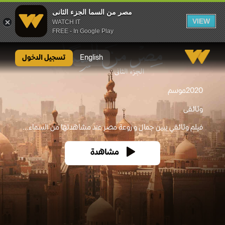
مصر من السما الجزء الثانى
VIEW
WATCH IT
FREE - In Google Play
مصر من السما الجزء الثانى
English
تسجيل الدخول
2020
موسم
وثائقى
فيلم وثائقي يبين جمال و روعة مصر عند مشاهدتها من السماء...
مشاهدة