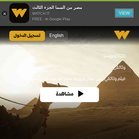
مصر من السما الجزء الثالث
VIEW
WATCH IT
FREE - In Google Play
مصر من السما الجزء الثالث
English
تسجيل الدخول
2020
موسم
وثائقى
فيلم وثائقي يبين جمال و روعة مصر عند مشاهدتها من السماء...
مشاهدة