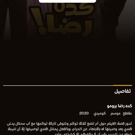
تفاصيل
كده رضا برومو
مقطع
موسم
كوميدي
2020
تدور قصة الفيلم حول أم تضع ثلاثة توائم وتتوفى تاركة توائمها مع أب محتال يدعى
هندي بعد وصيتها له بالابتعاد عن الحرام، وبالفعل يمتثل هندي لوصيتها إلا أن نتيجة
خوفه من الحسد يقرر أن لا يظهرهم إلا كشخص واحد