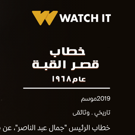
خطاب قصر القبة 1968
2019
موسم
تاريخي
وثائقى
خطاب الرئيس "جمال عبد الناصر"، عن