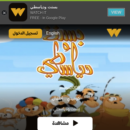
بسنت ودياسطي
VIEW
WATCH IT
FREE - In Google Play
بسنت ودياسطي
English
تسجيل الدخول
2008
موسم
كوميدي
أطفال
بسنت ودياسطي...
مشاهدة