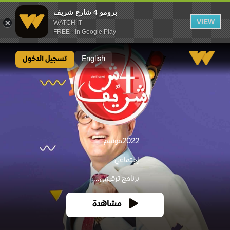
برومو 4 شارع شريف
VIEW
WATCH IT
FREE - In Google Play
برومو 4 شارع شريف
English
تسجيل الدخول
2022
موسم
إجتماعي
برنامج ترقيهي....
مشاهدة