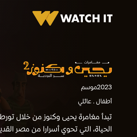
برومو يحيي و كنوز 2 - حلقات مجمعة
2023
موسم
أطفال
عائلي
تبدأ مغامرة يحيى وكنوز من خلال تورط
الحياة، التي تحوي أسرارا من مصر القدي