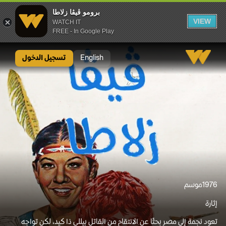
برومو ڤيڤا زلاطا
VIEW
WATCH IT
FREE - In Google Play
برومو ڤيڤا زلاطا
English
تسجيل الدخول
1976
موسم
إثارة
تعود نجمة إلى مصر بحثًا عن الانتقام من القاتل بيللي ذا كيد، لكن تواجه