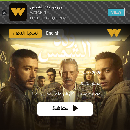
برومو ولاد الشمس
VIEW
WATCH IT
FREE - In Google Play
برومو ولاد الشمس
English
تسجيل الدخول
2025
موسم
رمضان 2025
رمضانك عندنا ... كل الدراما في مكان واحد !...
مشاهدة