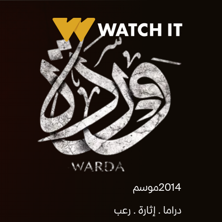
برومو وردة
2014
موسم
دراما
إثارة
رعب