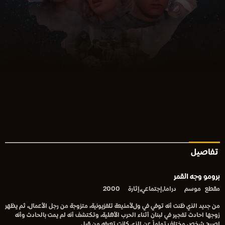
تفاصيل
برومو وجه القمر
مقطع
موسم
دراما,إجتماعي,إثارة
2000
من جديد الذي ظنت أنه توفي في ولﻷمذيعة تلفزيونية، متزوجة من رجل الأعمال، ثم يظهر
زوجها احادث تفجير في لبنان أثناء الحرب الأهلية، وتكتشف أنه لم يمت بالحادث وأنه
اصبح شخص مختلف تماماً عن الذي كانت تعرفه من قبل