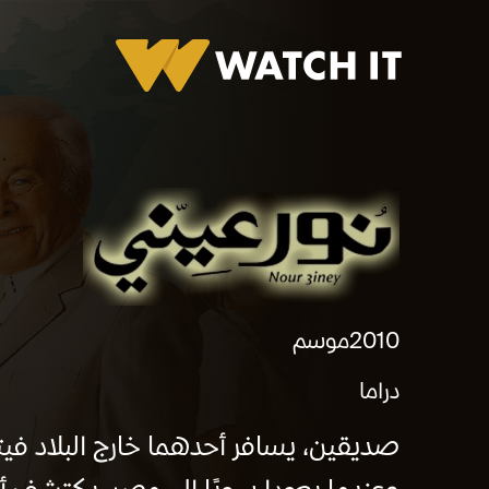
برومو نور عيني
2010
موسم
دراما
صديقين، يسافر أحدهما خارج البلاد في