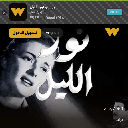
برومو نور الليل
VIEW
WATCH IT
FREE - In Google Play
برومو نور الليل
English
تسجيل الدخول
1959
موسم
دراما