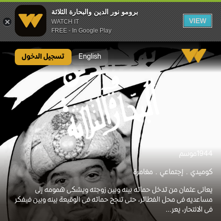
برومو نور الدين والبحارة الثلاثة
VIEW
WATCH IT
FREE - In Google Play
برومو نور الدين والبحارة الثلاثة
English
تسجيل الدخول
1944
موسم
كوميدي
إجتماعي
مغامرة
يعانى عثمان من تدخل حماته بينه وبين زوجته ويشكى همومه إلى
مساعديه فى محل الفطائر، حتى تنجح حماته فى الوقيعة بينه وبين فيفكر
فى الانتحار، يعر...