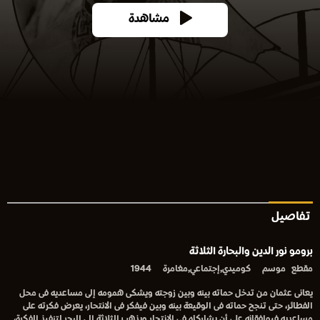
مشاهدة
تفاصيل
برومو نور الدين والبحارة الثلاثة
مقطع
موسم
كوميدي,إجتماعي,مغامرة
1944
يعانى عثمان من تدخل حماته بينه وبين زوجته ويشكى همومه إلى مساعديه فى محل
الفطائر، حتى تنجح حماته فى الوقيعة بينه وبين فيفكر فى الانتحار، يعرض فكرته على
مساعديه فيوافقانه على أن يشاركاه فى الانتحار ويذهب الثلاثة إلى البحر لتنفيذ الفكرة،