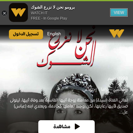
برومو نحن لا نزرع الشوك
VIEW
WATCH IT
FREE - In Google Play
برومو نحن لا نزرع الشوك
English
تسجيل الدخول
1998
موسم
رومانسي
دراما
إجتماعي
تعاني الفتاة (سيدة) من معاملة زوجة أبيها القاسية بعد وفاة أبيها، ليتولى
صديق لأبيها رعايتها، لكن زوجته تعاملها كخادمة، ويعتدي ابنه (عباس)
عل...
مشاهدة