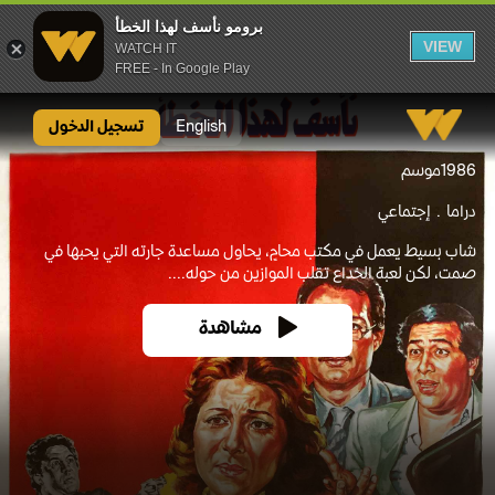
برومو نأسف لهذا الخطأ
VIEW
WATCH IT
FREE - In Google Play
برومو نأسف لهذا الخطأ
English
تسجيل الدخول
1986
موسم
دراما
إجتماعي
شاب بسيط يعمل في مكتب محامٍ، يحاول مساعدة جارته التي يحبها في
صمت، لكن لعبة الخداع تقلب الموازين من حوله....
مشاهدة