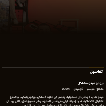
تفاصيل
برومو ميدو مشاكل
مقطع
موسم
كوميدي
2004
ميدو شاب لا يحمل اى مسئولية، يدرس فى معهد لاسلكي، ويقوم بتركيب واصلاح
الاطباق الفضائية، تحبه زميلته ليلي، فى نفس المعهد، وهو صديق لعزوز الذى يود ان
يخطب ناهد، شقيقة ميدو، لكن هذا الاخير يتعامل مع ليلى على انها ولد