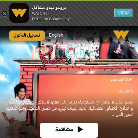
برومو ميدو مشاكل
VIEW
WATCH IT
FREE - In Google Play
برومو ميدو مشاكل
English
تسجيل الدخول
2004
موسم
كوميدي
ميدو شاب لا يحمل اى مسئولية، يدرس فى معهد لاسلكي، ويقوم بتركيب
واصلاح الاطباق الفضائية، تحبه زميلته ليلي، فى نفس المعهد، وهو صديق
لعزوز الذى...
مشاهدة