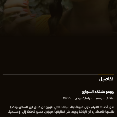
تفاصيل
برومو ملائكه الشوارع
مقطع
موسم
دراما,غموض
1985
تدور أحداث الفيلم حول شريفة ابنة الباشا، التي تتزوج من عادل ابن السائق وتضع
طفلتها فاطمة، إلا أن الباشا يجبره على تطليقها، فيؤول مصير فاطمة إلى الإصلاحية.