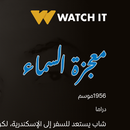
برومو معجزة السماء
1956
موسم
دراما
شاب يستعد للسفر إلى الإسكندرية، لكن 