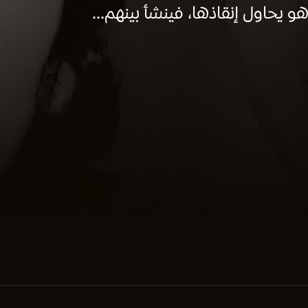
 يحاول إنقاذها، فينشأ بينهم...