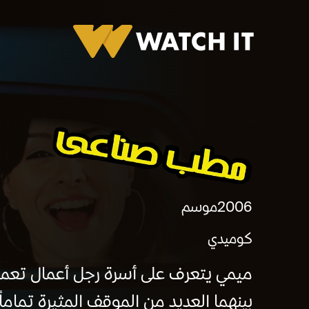
برومو مطب صناعي
2006
موسم
كوميدي
ميمي يتعرف على أسرة رجل أعمال تعم
بينهما العديد من الموقف المثيرة تماماً 