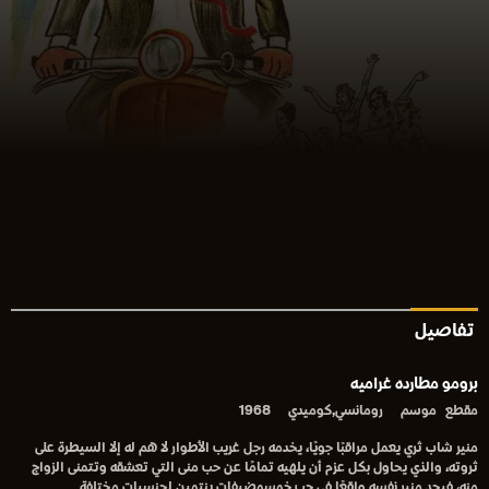
تفاصيل
برومو مطارده غراميه
مقطع
موسم
رومانسي,كوميدي
1968
منير شاب ثري يعمل مراقبًا جويًا، يخدمه رجل غريب الأطوار لا هم له إلا السيطرة على
ثروته، والذي يحاول بكل عزم أن يلهيه تمامًا عن حب منى التي تعشقه وتتمنى الزواج
منه، فيجد منير نفسه واقعًا في حب خمسمضيفات ينتمين لجنسيات مختلفة