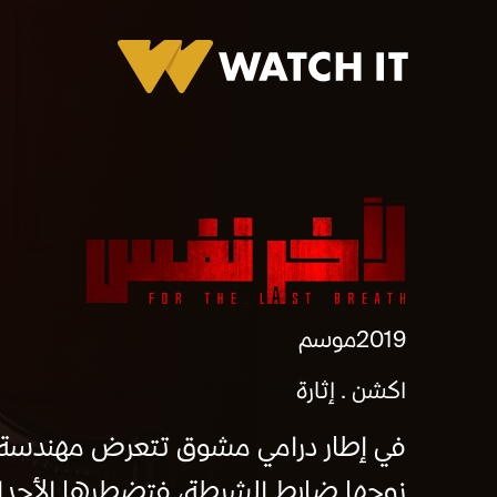
برومو مسلسل لأخر نفس
2019
موسم
اكشن
إثارة
في إطار درامي مشوق تتعرض مهندسة ل
زوجها ضابط الشرطة، فتضطرها الأحداث إلى