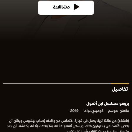
مشاهدة
تفاصيل
برومو مسلسل ابن أصول
مقطع
موسم
كوميدي,دراما
2019
(هشام) من عائلة ثرية يعمل فى تجارة الألماس مع والدته يُصاب بهلاوس ويظن أن
بعض الأشخاص يحاولون قتله، ويسعى لإقناع عائلته بما يعتقد، إلا أنه يكتشف أن جده
متورط، وإذا بالأحداث تنقلب رأسا على عقب.