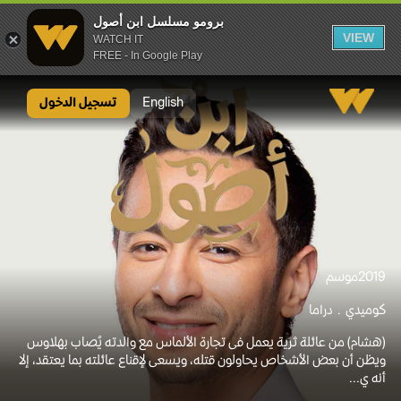
برومو مسلسل ابن أصول
VIEW
WATCH IT
FREE - In Google Play
برومو مسلسل ابن أصول
English
تسجيل الدخول
2019
موسم
كوميدي
دراما
(هشام) من عائلة ثرية يعمل فى تجارة الألماس مع والدته يُصاب بهلاوس
ويظن أن بعض الأشخاص يحاولون قتله، ويسعى لإقناع عائلته بما يعتقد، إلا
أنه ي...