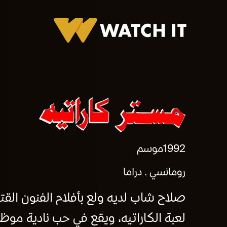
برومو مستر كاراتيه
1992
موسم
رومانسي
دراما
صلاح شاب لديه ولع بأفلام الفنون القت
لعبة الكاراتيه، ويقع في حب نادية موظف