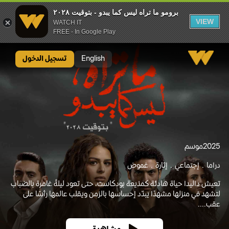
برومو ما تراه ليس كما يبدو - بتوقيت ٢٠٢٨
VIEW
WATCH IT
FREE - In Google Play
برومو ما تراه ليس كما يبدو - بتوقيت ٢٠٢٨
English
تسجيل الدخول
2025
موسم
دراما
إجتماعي
إثارة
غموض
تعيش داليدا حياة هادئة كمذيعة بودكاست، حتى تعود ليلةً غامرة بالضباب
لتشهد في منزلها مشهدًا يبدّد إحساسها بالزمن ويقلب عالمها رأسًا على
عقب....