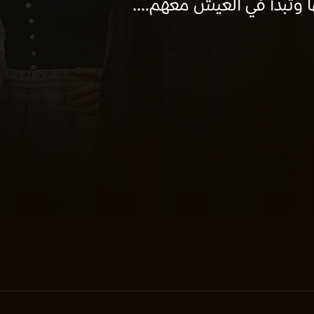
 وتبدأ في العيش معهم....