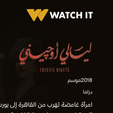
برومو ليالي أوجيني
2018
موسم
دراما
امرأة غامضة تهرب من القاهرة إلى بور