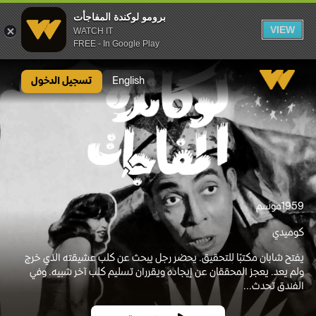
برومو لوكندة المفاجأت
VIEW
WATCH IT
FREE - In Google Play
برومو لوكندة المفاجأت
English
تسجيل الدخول
1959
موسم
كوميدي
يفتح شابان مكتبًا للتحقيق. يحضر رجل يبحث عن كلب عشيقته الذي خرج
ولم يعد. يعجز المحققان عن إيجاده ويقرران تسليم كلب آخر شبيه. وفي
الفندق تحدث...