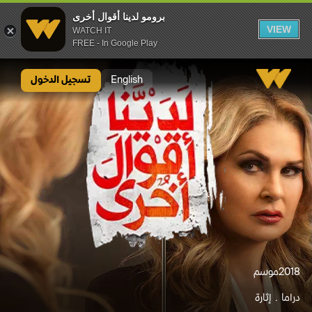
برومو لدينا أقوال أخرى
VIEW
WATCH IT
FREE - In Google Play
برومو لدينا أقوال أخرى
English
تسجيل الدخول
2018
موسم
دراما
إثارة