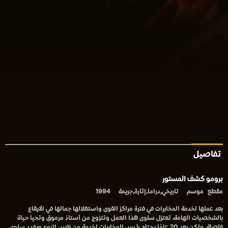
تفاصيل
برومو كشف المستور
مقطع
موسم
تاريخي,دراما,إثارة,جريمة
1994
بعد عملها لخدمة المخابرات في فترة مراكز القوى واستغلالها جمالها في الايقاع
بالشخصيات الهامة، تعتزل سلوى هذا العمل وتتزوج من أستاذ مرموق وتحيا حياة
فاضلة. ولكن بعد 20 عامًا يحتاج رئيس المخابرات لخدمة من نفس النوع ويهدد سلوى