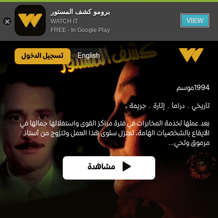
برومو كشف المستور
VIEW
WATCH IT
FREE - In Google Play
برومو كشف المستور
English
تسجيل الدخول
1994
موسم
تاريخي
دراما
إثارة
جريمة
بعد عملها لخدمة المخابرات في فترة مراكز القوى واستغلالها جمالها في
الايقاع بالشخصيات الهامة، تعتزل سلوى هذا العمل وتتزوج من أستاذ
مرموق وتحي...
مشاهدة