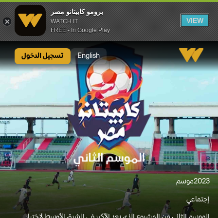
برومو كابيتانو مصر
VIEW
WATCH IT
FREE - In Google Play
برومو كابيتانو مصر
English
تسجيل الدخول
2023
موسم
إجتماعي
الموسم الثاني من المشروع الذي يعد الأكبر في الشرق الأوسط لاختيار