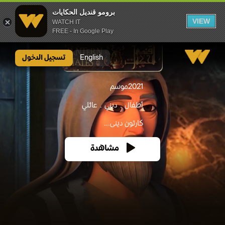
برومو قنديل الحكايات
VIEW
WATCH IT
FREE - In Google Play
برومو قنديل الحكايات
English
تسجيل الدخول
2021
موسم
أطفال
ديني
عائلي
كارتون دينى...
مشاهدة