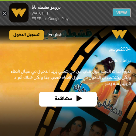
برومو قشطه يابا
VIEW
WATCH IT
FREE - In Google Play
برومو قشطه يابا
English
تسجيل الدخول
2004
موسم
دراما
غنائى
تدور أحداث الفيلم حول شاب من حي شعبي يريد الدخول في مجال الغناء
ولكن يكتشف ان الدخول في مجال الغناء صعب جدًا ولكن هناك أفراد
قرييبن منه يحاو...
مشاهدة