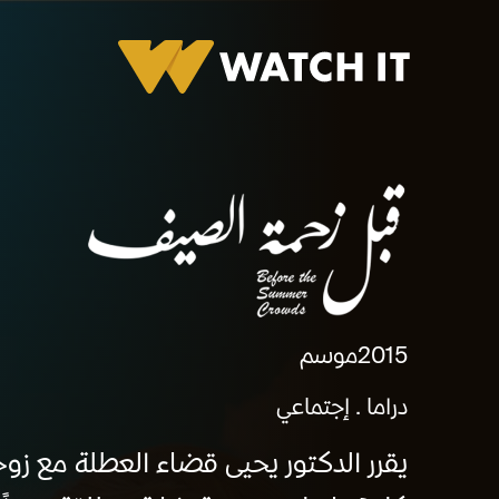
برومو قبل زحمه الصيف
2015
موسم
دراما
إجتماعي
يقرر الدكتور يحيى قضاء العطلة مع زو