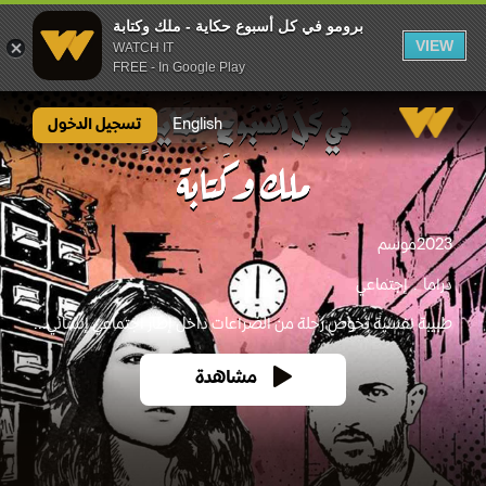
برومو في كل أسبوع حكاية - ملك وكتابة
VIEW
WATCH IT
FREE - In Google Play
برومو في كل أسبوع حكاية - ملك وكتابة
English
تسجيل الدخول
2023
موسم
دراما
إجتماعي
طبيبة نفسية تخوض رحلة من الصراعات داخل إطار اجتماعي إنساني...
مشاهدة