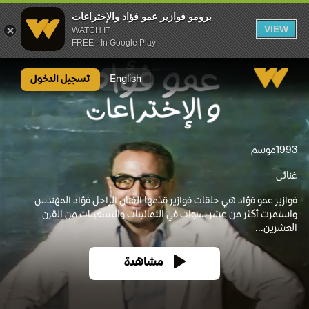
برومو فوازير عمو فؤاد والإختراعات
VIEW
WATCH IT
FREE - In Google Play
برومو فوازير عمو فؤاد والإختراعات
English
تسجيل الدخول
1993
موسم
غنائى
فوازير عمو فؤاد هي حلقات فوازير قدّمها الفنان الراحل فؤاد المهندس
واستمرت أكثر من عشر سنوات في الثمانينات والتسعينات من القرن
العشرين...
مشاهدة