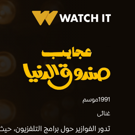
برومو فوازير عجايب صندوق الدنيا
1991
موسم
غنائى
تدور الفوازير حول برامج التلفزيون، حي