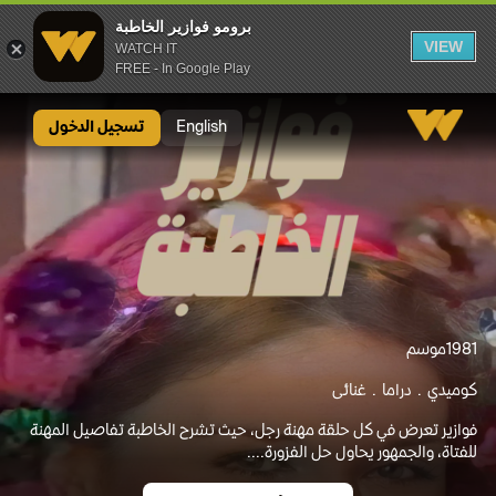
برومو فوازير الخاطبة
VIEW
WATCH IT
FREE - In Google Play
برومو فوازير الخاطبة
English
تسجيل الدخول
1981
موسم
كوميدي
دراما
غنائى
فوازير تعرض في كل حلقة مهنة رجل، حيث تشرح الخاطبة تفاصيل المهنة
للفتاة، والجمهور يحاول حل الفزورة....