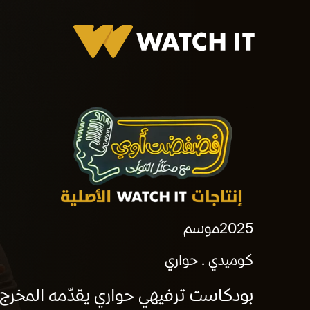
برومو فضفضت أوي
2025
موسم
كوميدي
حواري
بودكاست ترفيهي حواري يقدّمه المخرج م