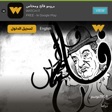
برومو فالح ومحتاس
VIEW
WATCH IT
FREE - In Google Play
برومو فالح ومحتاس
English
تسجيل الدخول
1954
موسم
دراما