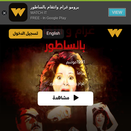
برومو غرام وانتقام بالساطور
VIEW
WATCH IT
FREE - In Google Play
برومو غرام وانتقام بالساطور
English
تسجيل الدخول
1991
موسم
دراما
إثارة
غرام وانتقام بالساطور...
مشاهدة